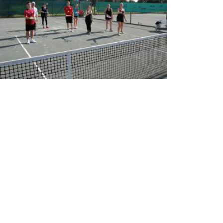
Termine auf Anfrage
Ansprechpartner für Kurse
Erwachsene:
Irene Schmid (hihi-schmid@t-online.de)
Kinder:
Markus Braun (markus.braun.84@gmx.de)
ANSPRECHPARTNER
TENNIS